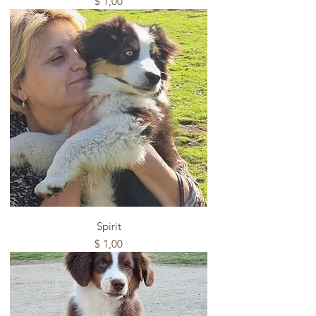
Precio
$ 1,00
Spirit
Precio
$ 1,00