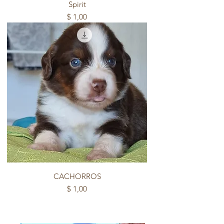
Spirit
Precio
$ 1,00
CACHORROS
Precio
$ 1,00