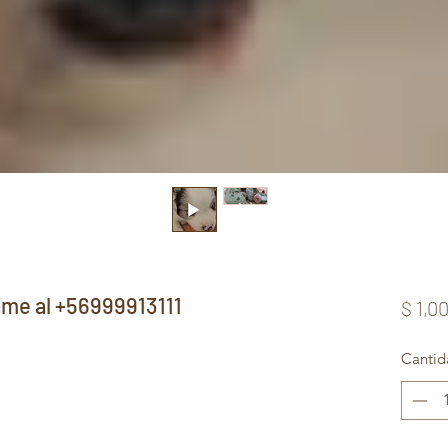
me al +56999913111
$ 1,0
Cantid